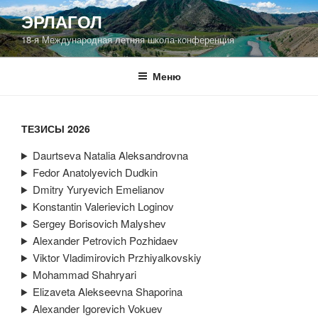
Перейти
ЭРЛАГОЛ
к
18-я Международная летняя школа-конференция
содержимому
Меню
ТЕЗИСЫ 2026
Daurtseva Natalia Aleksandrovna
Fedor Anatolyevich Dudkin
Dmitry Yuryevich Emelianov
Konstantin Valerievich Loginov
Sergey Borisovich Malyshev
Alexander Petrovich Pozhidaev
Viktor Vladimirovich Przhiyalkovskiy
Mohammad Shahryari
Elizaveta Alekseevna Shaporina
Alexander Igorevich Vokuev