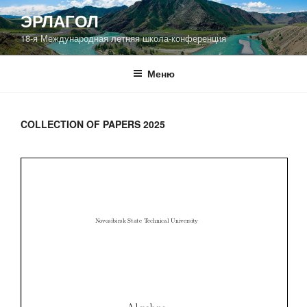
Перейти
ЭРЛАГОЛ
к
18-я Международная летняя школа-конференция
содержимому
Меню
COLLECTION OF PAPERS 2025